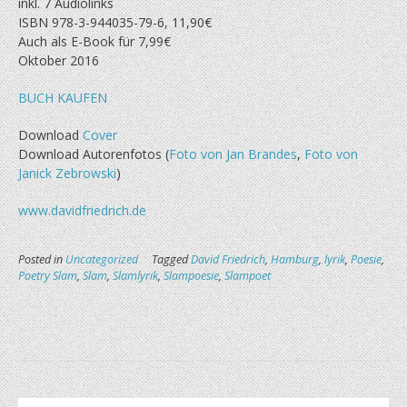
inkl. 7 Audiolinks
ISBN 978-3-944035-79-6, 11,90€
Auch als E-Book für 7,99€
Oktober 2016
BUCH KAUFEN
Download
Cover
Download Autorenfotos (
Foto von Jan Brandes
,
Foto von
Janick Zebrowski
)
www.davidfriedrich.de
Posted in
Uncategorized
Tagged
David Friedrich
,
Hamburg
,
lyrik
,
Poesie
,
Poetry Slam
,
Slam
,
Slamlyrik
,
Slampoesie
,
Slampoet