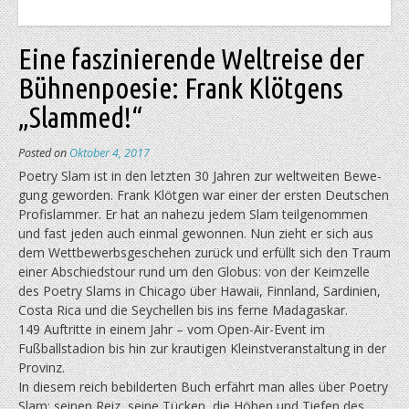
Eine faszinierende Weltreise der
Bühnenpoesie: Frank Klötgens
„Slammed!“
Posted on
Oktober 4, 2017
Poetry Slam ist in den letzten 30 Jahren zur weltweiten Bewe­
gung geworden. Frank Klötgen war einer der ersten Deutschen
Profislammer. Er hat an nahezu jedem Slam teilgenommen
und fast jeden auch einmal gewonnen. Nun zieht er sich aus
dem Wettbewerbsgeschehen zurück und erfüllt sich den Traum
einer Abschiedstour rund um den Globus: von der Keimzelle
des Poetry Slams in Chicago über Hawaii, Finnland, Sardinien,
Costa Rica und die Seychellen bis ins ferne Madagaskar.
149 Auftritte in einem Jahr – vom Open-Air-Event im
Fußballstadion bis hin zur krautigen Kleinstveranstaltung in der
Provinz.
In diesem reich bebilderten Buch erfährt man alles über Poetry
Slam: seinen Reiz, seine Tücken, die Höhen und Tiefen des