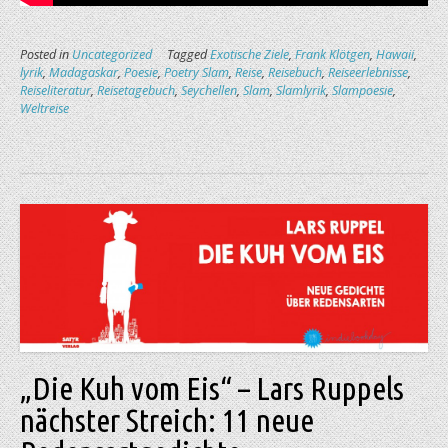
Posted in
Uncategorized
Tagged
Exotische Ziele
,
Frank Klötgen
,
Hawaii
,
lyrik
,
Madagaskar
,
Poesie
,
Poetry Slam
,
Reise
,
Reisebuch
,
Reiseerlebnisse
,
Reiseliteratur
,
Reisetagebuch
,
Seychellen
,
Slam
,
Slamlyrik
,
Slampoesie
,
Weltreise
„Die Kuh vom Eis“ – Lars Ruppels
nächster Streich: 11 neue