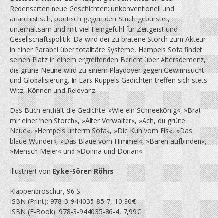
Redensarten neue Geschichten: unkonventionell und
anarchistisch, poetisch gegen den Strich gebürstet,
unterhaltsam und mit viel Feingefühl für Zeitgeist und
Gesellschaftspolitik. Da wird der zu bratene Storch zum Akteur
in einer Parabel über totalitäre Systeme, Hempels Sofa findet
seinen Platz in einem ergreifenden Bericht über Altersdemenz,
die grüne Neune wird zu einem Pläydoyer gegen Gewinnsucht
und Globalisierung. In Lars Ruppels Gedichten treffen sich stets
Witz, Können und Relevanz.
Das Buch enthält die Gedichte: »Wie ein Schneekönig«, »Brat
mir einer ’nen Storch«, »Alter Verwalter«, »Ach, du grüne
Neue«, »Hempels unterm Sofa«, »Die Kuh vom Eis«, »Das
blaue Wunder«, »Das Blaue vom Himmel«, »Bären aufbinden«,
»Mensch Meier« und »Donna und Dorian«.
Illustriert von
Eyke-Sören Röhrs
Klappenbroschur, 96 S.
ISBN (Print): 978-3-944035-85-7, 10,90€
ISBN (E-Book): 978-3-944035-86-4, 7,99€