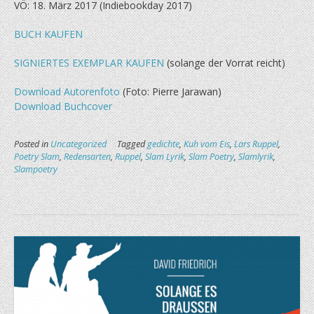
VÖ: 18. März 2017 (Indiebookday 2017)
BUCH KAUFEN
SIGNIERTES EXEMPLAR KAUFEN
(solange der Vorrat reicht)
Download Autorenfoto
(Foto: Pierre Jarawan)
Download Buchcover
Posted in
Uncategorized
Tagged
gedichte
,
Kuh vom Eis
,
Lars Ruppel
,
Poetry Slam
,
Redensarten
,
Ruppel
,
Slam Lyrik
,
Slam Poetry
,
Slamlyrik
,
Slampoetry