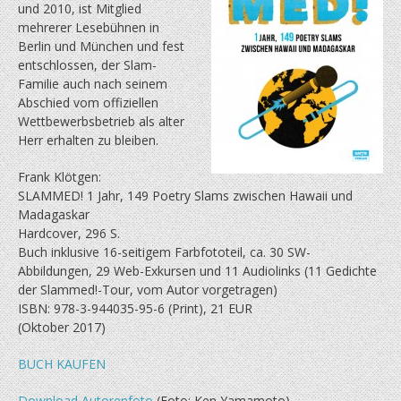
und 2010, ist Mitglied
mehrerer Lesebühnen in
Berlin und München und fest
entschlossen, der Slam-
Familie auch nach seinem
Abschied vom offiziellen
Wettbewerbsbetrieb als alter
Herr erhalten zu bleiben.
Frank Klötgen:
SLAMMED! 1 Jahr, 149 Poetry Slams zwischen Hawaii und
Madagaskar
Hardcover, 296 S.
Buch inklusive 16-seitigem Farbfototeil, ca. 30 SW-
Abbildungen, 29 Web-Exkursen und 11 Audiolinks (11 Gedichte
der Slammed!-Tour, vom Autor vorgetragen)
ISBN: 978-3-944035-95-6 (Print), 21 EUR
(Oktober 2017)
BUCH KAUFEN
Download Autorenfoto
(Foto: Ken Yamamoto)