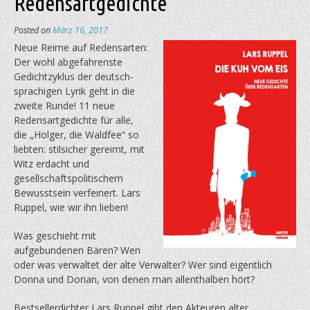
Redensartgedichte
Posted on
März 16, 2017
Neue Reime auf Redensarten:
Der wohl abgefahrenste
Gedichtzyklus der deutsch-
sprachigen Lyrik geht in die
zweite Runde! 11 neue
Redensartgedichte für alle,
die „Holger, die Waldfee“ so
liebten: stilsicher gereimt, mit
Witz erdacht und
gesellschaftspolitischem
Bewusstsein verfeinert. Lars
Ruppel, wie wir ihn lieben!
Was geschieht mit
aufgebundenen Bären? Wen
oder was verwaltet der alte Verwalter? Wer sind eigentlich
Donna und Dorian, von denen man allenthalben hört?
Bestsellerdichter Lars Ruppel gibt den Akteuren alter