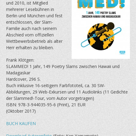
und 2010, ist Mitglied
mehrerer Lesebühnen in
Berlin und München und fest
entschlossen, der Slam-
Familie auch nach seinem
Abschied vom offiziellen
Wettbewerbsbetrieb als alter
Herr erhalten zu bleiben.
Frank Klötgen:
SLAMMED! 1 Jahr, 149 Poetry Slams zwischen Hawaii und
Madagaskar
Hardcover, 296 S.
Buch inklusive 16-seitigem Farbfototeil, ca. 30 SW-
Abbildungen, 29 Web-Exkursen und 11 Audiolinks (11 Gedichte
der Slammed!-Tour, vom Autor vorgetragen)
ISBN: 978-3-944035-95-6 (Print), 21 EUR
(Oktober 2017)
BUCH KAUFEN
Download Autorenfoto
(Foto: Ken Yamamoto)