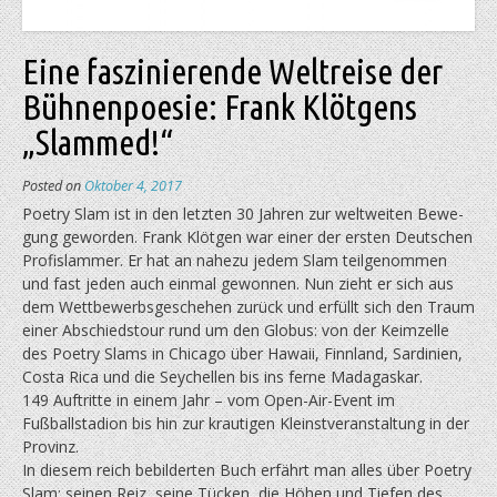
Eine faszinierende Weltreise der
Bühnenpoesie: Frank Klötgens
„Slammed!“
Posted on
Oktober 4, 2017
Poetry Slam ist in den letzten 30 Jahren zur weltweiten Bewe­
gung geworden. Frank Klötgen war einer der ersten Deutschen
Profislammer. Er hat an nahezu jedem Slam teilgenommen
und fast jeden auch einmal gewonnen. Nun zieht er sich aus
dem Wettbewerbsgeschehen zurück und erfüllt sich den Traum
einer Abschiedstour rund um den Globus: von der Keimzelle
des Poetry Slams in Chicago über Hawaii, Finnland, Sardinien,
Costa Rica und die Seychellen bis ins ferne Madagaskar.
149 Auftritte in einem Jahr – vom Open-Air-Event im
Fußballstadion bis hin zur krautigen Kleinstveranstaltung in der
Provinz.
In diesem reich bebilderten Buch erfährt man alles über Poetry
Slam: seinen Reiz, seine Tücken, die Höhen und Tiefen des