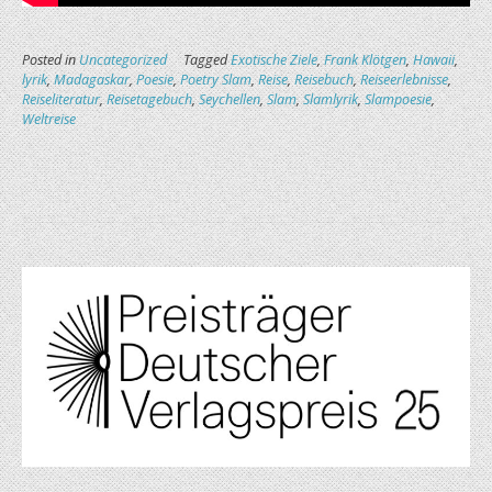
Posted in
Uncategorized
Tagged
Exotische Ziele
,
Frank Klötgen
,
Hawaii
,
lyrik
,
Madagaskar
,
Poesie
,
Poetry Slam
,
Reise
,
Reisebuch
,
Reiseerlebnisse
,
Reiseliteratur
,
Reisetagebuch
,
Seychellen
,
Slam
,
Slamlyrik
,
Slampoesie
,
Weltreise