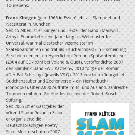
Tourlebens.
Frank Klötgen
(geb. 1968 in Essen) lebt als Slampoet und
Netzliterat in München.
Seit 15 Alben ist er Sänger und Texter der Band »Marilyn’s
Army«. Er arbeitete zehn Jahre lang als Webmaster für
Universal, war mal Deutscher Vizemeister im
Skateboardfahren und trat als »Bucharchitekt« in Erscheinung.
Er schrieb den ersten Hyperfiction-Roman »Spät­winterhitze«
(2004 auf CD-ROM bei Voland & Quist), veröffentlichte 2007
den Slamlyrik-Band »Will Kacheln«, 2010 folgte der Roman
»Der Fall Schelling« (jeweils V&Q). 2013 erschien »Ruhrgebiet:
Büdchenzauber und Zechenverse – ein Heimatbuch«
(conbooks). Über 2.000 Auftritte im In- und Ausland, zahlreiche
Tourneen mit dem Goethe-Institut und der Robert-Bosch-
Stiftung.
Seit 2005 ist er Gastgeber der
»Grend Slam«-Revue in Essen,
er organisierte die
Deutschsprachigen Poetry-
Slam-Meisterschaften 2007