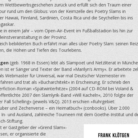
em Wettbewerbsgeschehen zurück und erfüllt sich den Traum einer
our rund um den Globus: von der Keimzelle des Poetry Slams in
r Hawaii, Finnland, Sardinien, Costa Rica und die Seychellen bis ins
gaskar.
te in einem Jahr – vom Open-Air-Event im Fußballstadion bis hin zur
leinstveranstaltung in der Provinz.
eich bebilderten Buch erfährt man alles über Poetry Slam: seinen Reiz
en, die Höhen und Tiefen des Tourlebens.
tgen
(geb. 1968 in Essen) lebt als Slampoet und Netzliterat in Münche
en ist er Sänger und Texter der Band »Marilyn’s Army«. Er arbeitete z
 als Webmaster für Universal, war mal Deutscher Vizemeister im
ahren und trat als »Bucharchitekt« in Erscheinung. Er schrieb den
erfiction-Roman »Spät­winterhitze« (2004 auf CD-ROM bei Voland &
öffentlichte 2007 den Slamlyrik-Band »Will Kacheln«, 2010 folgte der
Fall Schelling« (jeweils V&Q). 2013 erschien »Ruhrgebiet:
ber und Zechenverse – ein Heimatbuch« (conbooks). Über 2.000
m In- und Ausland, zahlreiche Tourneen mit dem Goethe-Institut und d
ch-Stiftung.
st er Gastgeber der »Grend Slam«-
sen, er organisierte die