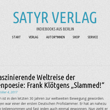
SATYR VERLAG
INDIEBOOKS AUS BERLIN
START
VERLAG
AUTOR*INNEN
SHOP
SERVICE
aszinierende Weltreise der
npoesie: Frank Klötgens „Slammed!“
tober 4, 2017
 ist in den letzten 30 Jahren zur weltweiten Bewe­gung geworden.
gen war einer der ersten Deutschen Profislammer. Er hat an nahezu
 teilgenommen und fast jeden auch einmal gewonnen. Nun zieht er