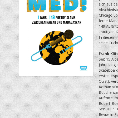
sich aus d
Abschiedst
Chicago übe
ferne Mada
149 Auftrit
krautigen K
In diesem r
seine Tück
Frank Klö
Seit 15 Alb
Jahre lang
Skateboardf
ersten Hyp
Quist), ver
Roman »Der 
Büdchenzau
Auftritte i
Robert-Bos
Seit 2005 i
Revue in Es