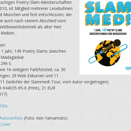
achigen Poetry-Slam-Meisterschaften
010, ist Mitglied mehrerer Lesebühnen
nd München und fest entschlossen, der
ie auch nach seinem Abschied vom
 Wettbewerbsbetrieb als alter Herr
 bleiben.
en:
 Jahr, 149 Poetry Slams zwischen
d Madagaskar
 296 S.
ive 16-seitigem Farbfototeil, ca. 30
ngen, 29 Web-Exkursen und 11
 (11 Gedichte der Slammed!-Tour, vom Autor vorgetragen)
3-944035-95-6 (Print), 21 EUR
017)
FEN
Autorenfoto
(Foto: Ken Yamamoto)
Cover