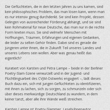
Die Geflüchteten, die in den letzten Jahren zu uns kamen, sind
kein philosophisches Problem, das man lösen kann, wenn man
es nur intensiv genug durchdenkt. Sie sind kein Projekt, dessen
Gelingen von ausreichender Förderung abhängt, und sie sind
kein Rohmaterial für neue Deutsche, das man nur in die rechte
Form kneten muss. Sie sind vielmehr Menschen mit
Hoffnungen, Träumen, Erfahrungen und eigenen Gedanken,
die leider zu selten Gehör finden. Dabei sind es gerade die
Jüngeren unter ihnen, die in Zukunft Teil unseres Landes und
unseres Lebens sein wollen. Aber was genau heißt das
eigentlich?
Kuratiert von Karsten und Petra Lampe – beide in der Berliner
Poetry-Slam-Szene verwurzelt und in der Jugend- und
Flüchtlingsarbeit des CVJM-Ostwerks engagiert –, lädt dieses
Buch dazu ein, sich mit jungen Geflüchteten zu identifizieren,
mit ihnen zu lachen, sich zu sorgen, zu schmunzeln oder sich
über dieses merkwürdige Deutschland zu wundern, in dem
keiner tanzt, aber alle ihre Wände weiß streichen.
Karsten Lampe ist Poetry-Slammer, Lesebühnenautor,