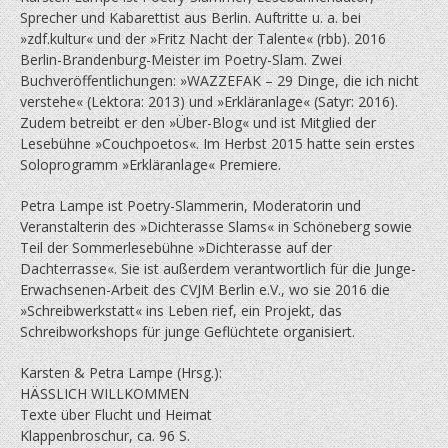
Sprecher und Kabarettist aus Berlin. Auftritte u. a. bei
»zdf.kultur« und der »Fritz Nacht der Talente« (rbb). 2016
Berlin-Brandenburg-Meister im Poetry-Slam. Zwei
Buchveröffentlichungen: »WAZZEFAK – 29 Dinge, die ich nicht
verstehe« (Lektora: 2013) und »Erkläranlage« (Satyr: 2016).
Zudem betreibt er den »Über-Blog« und ist Mitglied der
Lesebühne »Couchpoetos«. Im Herbst 2015 hatte sein erstes
Soloprogramm »Erkläranlage« Premiere.
Petra Lampe ist Poetry-Slammerin, Moderatorin und
Veranstalterin des »Dichterasse Slams« in Schöneberg sowie
Teil der Sommerlesebühne »Dichterasse auf der
Dachterrasse«. Sie ist außerdem verantwortlich für die Junge-
Erwachsenen-Arbeit des CVJM Berlin e.V., wo sie 2016 die
»Schreibwerkstatt« ins Leben rief, ein Projekt, das
Schreibworkshops für junge Geflüchtete organisiert.
Karsten & Petra Lampe (Hrsg.):
HÄSSLICH WILLKOMMEN
Texte über Flucht und Heimat
Klappenbroschur, ca. 96 S.