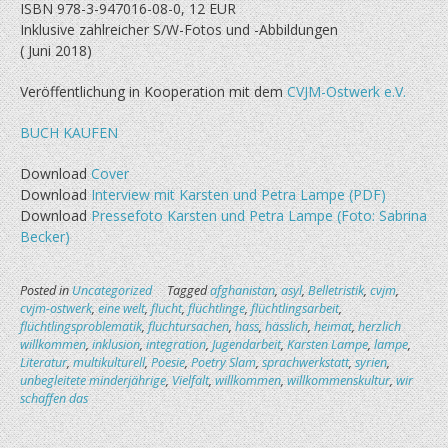
ISBN 978-3-947016-08-0, 12 EUR
Inklusive zahlreicher S/W-Fotos und -Abbildungen
( Juni 2018)
Veröffentlichung in Kooperation mit dem
CVJM-Ostwerk e.V.
BUCH KAUFEN
Download
Cover
Download
Interview mit Karsten und Petra Lampe (PDF)
Download
Pressefoto Karsten und Petra Lampe (Foto: Sabrina
Becker)
Posted in
Uncategorized
Tagged
afghanistan
,
asyl
,
Belletristik
,
cvjm
,
cvjm-ostwerk
,
eine welt
,
flucht
,
flüchtlinge
,
flüchtlingsarbeit
,
flüchtlingsproblematik
,
fluchtursachen
,
hass
,
hässlich
,
heimat
,
herzlich
willkommen
,
inklusion
,
integration
,
Jugendarbeit
,
Karsten Lampe
,
lampe
,
Literatur
,
multikulturell
,
Poesie
,
Poetry Slam
,
sprachwerkstatt
,
syrien
,
unbegleitete minderjährige
,
Vielfalt
,
willkommen
,
willkommenskultur
,
wir
schaffen das