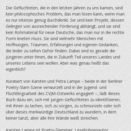
Die Geflüchteten, die in den letzten Jahren zu uns kamen, sind
kein philosophisches Problem, das man lösen kann, wenn man
es nur intensiv genug durchdenkt. Sie sind kein Projekt, dessen
Gelingen von ausreichender Förderung abhängt, und sie sind
kein Rohmaterial für neue Deutsche, das man nur in die rechte
Form kneten muss. Sie sind vielmehr Menschen mit
Hoffnungen, Träumen, Erfahrungen und eigenen Gedanken,
die leider zu selten Gehör finden. Dabei sind es gerade die
Jüngeren unter ihnen, die in Zukunft Teil unseres Landes und
unseres Lebens sein wollen. Aber was genau heißt das
eigentlich?
Kuratiert von Karsten und Petra Lampe – beide in der Berliner
Poetry-Slam-Szene verwurzelt und in der Jugend- und
Flüchtlingsarbeit des CVJM-Ostwerks engagiert –, lädt dieses
Buch dazu ein, sich mit jungen Geflüchteten zu identifizieren,
mit ihnen zu lachen, sich zu sorgen, zu schmunzeln oder sich
über dieses merkwürdige Deutschland zu wundern, in dem
keiner tanzt, aber alle ihre Wände weiß streichen.
Karsten Lampe ist Poetry-Slammer, Lesebühnenautor,