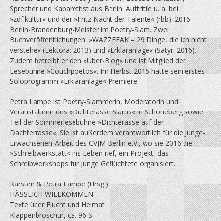
Sprecher und Kabarettist aus Berlin. Auftritte u. a. bei
»zdf.kultur« und der »Fritz Nacht der Talente« (rbb). 2016
Berlin-Brandenburg-Meister im Poetry-Slam. Zwei
Buchveröffentlichungen: »WAZZEFAK – 29 Dinge, die ich nicht
verstehe« (Lektora: 2013) und »Erkläranlage« (Satyr: 2016).
Zudem betreibt er den »Über-Blog« und ist Mitglied der
Lesebühne »Couchpoetos«. Im Herbst 2015 hatte sein erstes
Soloprogramm »Erkläranlage« Premiere.
Petra Lampe ist Poetry-Slammerin, Moderatorin und
Veranstalterin des »Dichterasse Slams« in Schöneberg sowie
Teil der Sommerlesebühne »Dichterasse auf der
Dachterrasse«. Sie ist außerdem verantwortlich für die Junge-
Erwachsenen-Arbeit des CVJM Berlin e.V., wo sie 2016 die
»Schreibwerkstatt« ins Leben rief, ein Projekt, das
Schreibworkshops für junge Geflüchtete organisiert.
Karsten & Petra Lampe (Hrsg.):
HÄSSLICH WILLKOMMEN
Texte über Flucht und Heimat
Klappenbroschur, ca. 96 S.