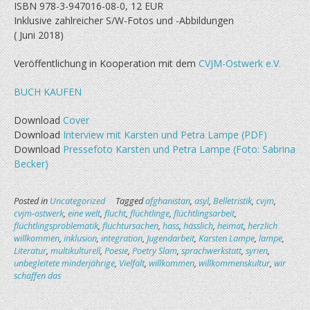
ISBN 978-3-947016-08-0, 12 EUR
Inklusive zahlreicher S/W-Fotos und -Abbildungen
( Juni 2018)
Veröffentlichung in Kooperation mit dem
CVJM-Ostwerk e.V.
BUCH KAUFEN
Download
Cover
Download
Interview mit Karsten und Petra Lampe (PDF)
Download
Pressefoto Karsten und Petra Lampe (Foto: Sabrina
Becker)
Posted in
Uncategorized
Tagged
afghanistan
,
asyl
,
Belletristik
,
cvjm
,
cvjm-ostwerk
,
eine welt
,
flucht
,
flüchtlinge
,
flüchtlingsarbeit
,
flüchtlingsproblematik
,
fluchtursachen
,
hass
,
hässlich
,
heimat
,
herzlich
willkommen
,
inklusion
,
integration
,
Jugendarbeit
,
Karsten Lampe
,
lampe
,
Literatur
,
multikulturell
,
Poesie
,
Poetry Slam
,
sprachwerkstatt
,
syrien
,
unbegleitete minderjährige
,
Vielfalt
,
willkommen
,
willkommenskultur
,
wir
schaffen das