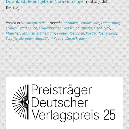
Download Herausgeberin Nora Gomringer
(Foto: Judith
Kienitz)
Posted in
Uncategorized
Tagged
Autorinnen
,
Female Slam
,
Feminismus
,
Frauen
,
Frauenbuch
,
Frauenbücher
,
Gender
,
Lautstärke
,
Liebe
,
lyrik
,
Mädchen
,
Männer
,
Mathematik
,
Poesie
,
Poetinnen
,
Poetry
,
Poetry Slam
,
Schriftstellerinnen
,
Slam
,
Slam Poetry
,
starke Frauen