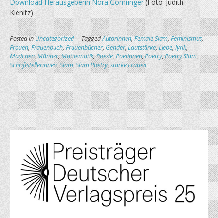
Download Herausgeberin Nora Gomringer
(Foto: Judith
Kienitz)
Posted in
Uncategorized
Tagged
Autorinnen
,
Female Slam
,
Feminismus
,
Frauen
,
Frauenbuch
,
Frauenbücher
,
Gender
,
Lautstärke
,
Liebe
,
lyrik
,
Mädchen
,
Männer
,
Mathematik
,
Poesie
,
Poetinnen
,
Poetry
,
Poetry Slam
,
Schriftstellerinnen
,
Slam
,
Slam Poetry
,
starke Frauen