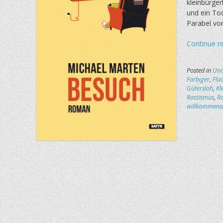
kleinbürge
und ein To
Parabel vor
Continue r
Posted in
Unc
Farbiger
,
Flü
Gütersloh
,
Kl
Rassismus
,
R
willkommensk