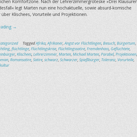
rlichen Komfortzone. Nach der Lehrerzimmergroteske »Drei Klausure
desfall« legt Marten nun eine hochaktuelle, sowie absurd-komische
 über Klischees, Vorurteile und Projektionen.
„Der
eading
→
Besuch
des
ategorized
Tagged
Afrika
,
Afrikaner
,
Angst vor Flüchtlingen
,
Besuch
,
Bürgertum
,
Afrikaners“
chtling
,
flüchtlinge
,
Flüchtlingskrise
,
Flüchtlingssatire
,
Fremdenhass
,
Geflüchtete
,
einbürger
,
Klischees
,
Lehrerzimmer
,
Marten
,
Michael Marten
,
Parabel
,
Projektionen
oman
,
Romansatire
,
Satire
,
schwarz
,
Schwarzer
,
Spießbürger
,
Toleranz
,
Vorurteile
,
ultur