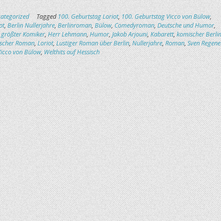
ategorized
Tagged
100. Geburtstag Loriot
,
100. Geburtstag Vicco von Bülow
,
pt
,
Berlin Nullerjahre
,
Berlinroman
,
Bülow
,
Comedyroman
,
Deutsche und Humor
,
 größter Komiker
,
Herr Lehmann
,
Humor
,
Jakob Arjouni
,
Kabarett
,
komischer Berlin
scher Roman
,
Loriot
,
Lustiger Roman über Berlin
,
Nullerjahre
,
Roman
,
Sven Regene
icco von Bülow
,
Welthits auf Hessisch