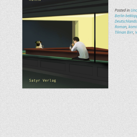
Posted in
Unc
Berlin beklop
Deutschlands
Roman
,
komi
Tilman Birr
,
V