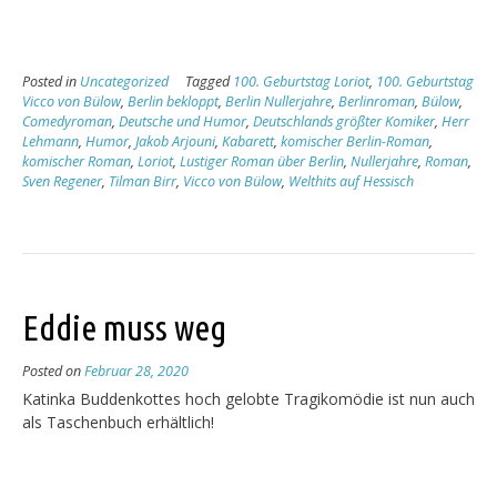
Posted in
Uncategorized
Tagged
100. Geburtstag Loriot
,
100. Geburtstag
Vicco von Bülow
,
Berlin bekloppt
,
Berlin Nullerjahre
,
Berlinroman
,
Bülow
,
Comedyroman
,
Deutsche und Humor
,
Deutschlands größter Komiker
,
Herr
Lehmann
,
Humor
,
Jakob Arjouni
,
Kabarett
,
komischer Berlin-Roman
,
komischer Roman
,
Loriot
,
Lustiger Roman über Berlin
,
Nullerjahre
,
Roman
,
Sven Regener
,
Tilman Birr
,
Vicco von Bülow
,
Welthits auf Hessisch
Eddie muss weg
Posted on
Februar 28, 2020
Katinka Buddenkottes hoch gelobte Tragikomödie ist nun auch
als Taschenbuch erhältlich!