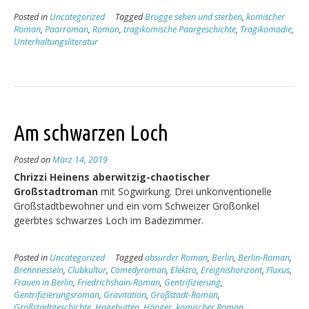
Posted in
Uncategorized
Tagged
Brügge sehen und sterben
,
komischer
Roman
,
Paarroman
,
Roman
,
tragikomische Paargeschichte
,
Tragikomödie
,
Unterhaltungsliteratur
Am schwarzen Loch
Posted on
März 14, 2019
Chrizzi Heinens aberwitzig-chaotischer
Großstadtroman
mit Sogwirkung. Drei unkonventionelle
Großstadtbewohner und ein vom Schweizer Großonkel
geerbtes schwarzes Loch im Badezimmer.
Posted in
Uncategorized
Tagged
absurder Roman
,
Berlin
,
Berlin-Roman
,
Brennnesseln
,
Clubkultur
,
Comedyroman
,
Elektro
,
Ereignishorizont
,
Fluxus
,
Frauen in Berlin
,
Friedrichshain-Roman
,
Gentrifizierung
,
Gentrifizierungsroman
,
Gravitation
,
Großstadt-Roman
,
Großstadtgeschichte
,
Hagebutten
,
Hänger
,
komischer Roman
,