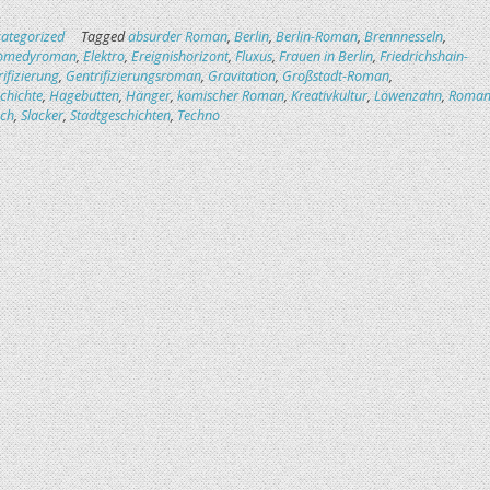
ategorized
Tagged
absurder Roman
,
Berlin
,
Berlin-Roman
,
Brennnesseln
,
omedyroman
,
Elektro
,
Ereignishorizont
,
Fluxus
,
Frauen in Berlin
,
Friedrichshain-
ifizierung
,
Gentrifizierungsroman
,
Gravitation
,
Großstadt-Roman
,
chichte
,
Hagebutten
,
Hänger
,
komischer Roman
,
Kreativkultur
,
Löwenzahn
,
Roma
och
,
Slacker
,
Stadtgeschichten
,
Techno