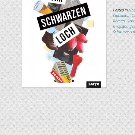
Posted in
Unc
Clubkultur
,
C
Roman
,
Gentr
Großstadtges
Schwarzes L