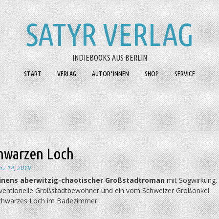
SATYR VERLAG
INDIEBOOKS AUS BERLIN
START
VERLAG
AUTOR*INNEN
SHOP
SERVICE
hwarzen Loch
rz 14, 2019
einens aberwitzig-chaotischer Großstadtroman
mit Sogwirkung.
ventionelle Großstadtbewohner und ein vom Schweizer Großonkel
chwarzes Loch im Badezimmer.