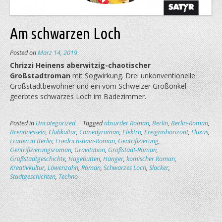
Am schwarzen Loch
Posted on
März 14, 2019
Chrizzi Heinens aberwitzig-chaotischer
Großstadtroman
mit Sogwirkung. Drei unkonventionelle
Großstadtbewohner und ein vom Schweizer Großonkel
geerbtes schwarzes Loch im Badezimmer.
Posted in
Uncategorized
Tagged
absurder Roman
,
Berlin
,
Berlin-Roman
,
Brennnesseln
,
Clubkultur
,
Comedyroman
,
Elektro
,
Ereignishorizont
,
Fluxus
,
Frauen in Berlin
,
Friedrichshain-Roman
,
Gentrifizierung
,
Gentrifizierungsroman
,
Gravitation
,
Großstadt-Roman
,
Großstadtgeschichte
,
Hagebutten
,
Hänger
,
komischer Roman
,
Kreativkultur
,
Löwenzahn
,
Roman
,
Schwarzes Loch
,
Slacker
,
Stadtgeschichten
,
Techno