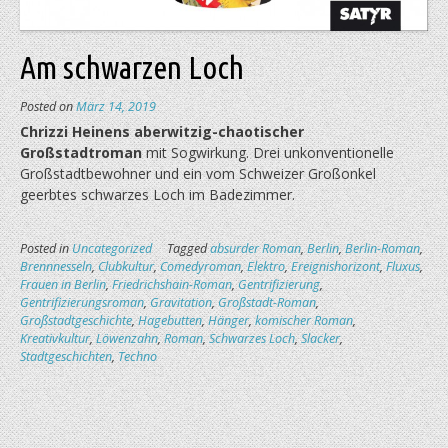
Am schwarzen Loch
Posted on
März 14, 2019
Chrizzi Heinens aberwitzig-chaotischer
Großstadtroman
mit Sogwirkung. Drei unkonventionelle
Großstadtbewohner und ein vom Schweizer Großonkel
geerbtes schwarzes Loch im Badezimmer.
Posted in
Uncategorized
Tagged
absurder Roman
,
Berlin
,
Berlin-Roman
,
Brennnesseln
,
Clubkultur
,
Comedyroman
,
Elektro
,
Ereignishorizont
,
Fluxus
,
Frauen in Berlin
,
Friedrichshain-Roman
,
Gentrifizierung
,
Gentrifizierungsroman
,
Gravitation
,
Großstadt-Roman
,
Großstadtgeschichte
,
Hagebutten
,
Hänger
,
komischer Roman
,
Kreativkultur
,
Löwenzahn
,
Roman
,
Schwarzes Loch
,
Slacker
,
Stadtgeschichten
,
Techno