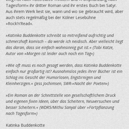
Tagesform« ihr dritter Roman und ihr erstes Buch bei Satyr.
Aus ihrem Werk liest sie, wann und wo sie gebraucht wird, aber
auch stets regelmäßig bei der Kölner Lesebühne
»Rock’n’Read«.
»Katinka Buddenkotte schreibt so mitreißend aufrichtig und
schmerzhaft komisch – da werde ich neidisch. Aber vielleicht liegt
das daran, dass sie einfach wahnsinnig gut ist.« (Tobi Katze,
Autor von »Morgen ist leider auch noch ein Tag«)
»Wie oft muss es noch gesagt werden, dass Katinka Buddenkotte
einfach nur großartig ist? Ausnahmslos jedes ihrer Bücher ist ein
Schlag ins Gesicht der Humorlosen, Engstirnigen und
Kleinherzigen.« (Jess Jochimsen, SWR-»Nacht der Poeten«)
»Ein Roman an der Schnittstelle von gesellschaftlichem Druck
und eigenen fixen Ideen, über das Scheitern, Neuversuchen und
besser Scheitern.« (WDR5/Mithu Sanyal über »Fortpflanzung
nach Tagesform«)
Katinka Buddenkotte