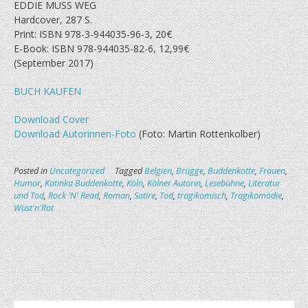
EDDIE MUSS WEG
Hardcover, 287 S.
Print: ISBN 978-3-944035-96-3, 20€
E-Book: ISBN 978-944035-82-6, 12,99€
(September 2017)
BUCH KAUFEN
Download Cover
Download Autorinnen-Foto
(Foto: Martin Rottenkolber)
Posted in
Uncategorized
Tagged
Belgien
,
Brügge
,
Buddenkotte
,
Frauen
,
Humor
,
Katinka Buddenkotte
,
Köln
,
Kölner Autorin
,
Lesebühne
,
Literatur
und Tod
,
Rock 'N' Read
,
Roman
,
Satire
,
Tod
,
tragikomisch
,
Tragikomödie
,
Wüst'n'Rot