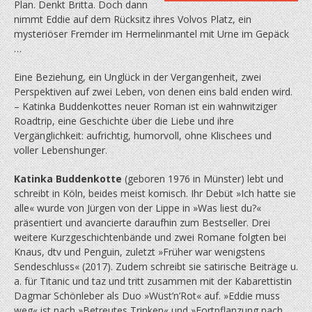
Plan. Denkt Britta. Doch dann
nimmt Eddie auf dem Rücksitz ihres Volvos Platz, ein
mysteriöser Fremder im Hermelinmantel mit Urne im Gepäck
…
Eine Beziehung, ein Unglück in der Vergangenheit, zwei
Perspektiven auf zwei Leben, von denen eins bald enden wird.
– Katinka Buddenkottes neuer Roman ist ein wahnwitziger
Roadtrip, eine Geschichte über die Liebe und ihre
Vergänglichkeit: aufrichtig, humorvoll, ohne Klischees und
voller Lebenshunger.
Katinka Buddenkotte
(geboren 1976 in Münster) lebt und
schreibt in Köln, beides meist komisch. Ihr Debüt »Ich hatte sie
alle« wurde von Jürgen von der Lippe in »Was liest du?«
präsentiert und avancierte daraufhin zum Bestseller. Drei
weitere Kurzgeschichtenbände und zwei Romane folgten bei
Knaus, dtv und Penguin, zuletzt »Früher war wenigstens
Sendeschluss« (2017). Zudem schreibt sie satirische Beiträge u.
a. für Titanic und taz und tritt zusammen mit der Kabarettistin
Dagmar Schönleber als Duo »Wüst’n’Rot« auf. »Eddie muss
weg« ist nach »Betreutes Trinken« und »Fortpflanzung nach