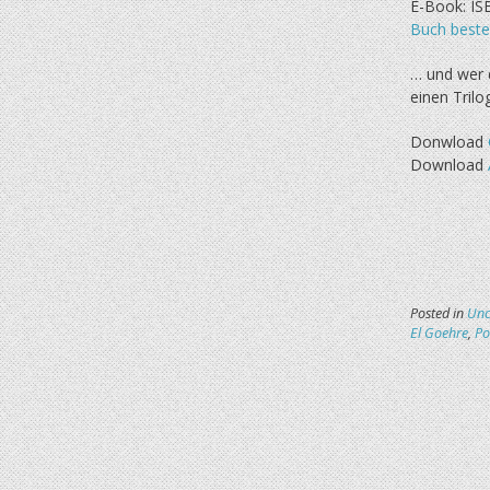
E-Book: IS
Buch beste
… und wer d
einen Tril
Donwload
Download
Posted in
Unc
El Goehre
,
Po