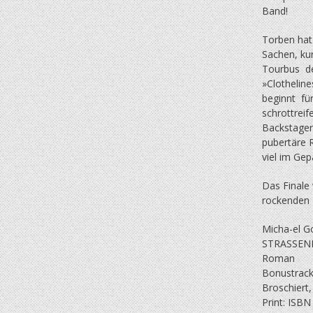
Band!
Torben hat 
Sachen, ku
Tourbus d
»Clotheli
beginnt fü
schrottrei
Backstager
pubertäre 
viel im Ge
Das Finale 
rockenden 
Micha-el G
STRASSEN
Roman
Bonustrack
Broschiert,
Print: ISB