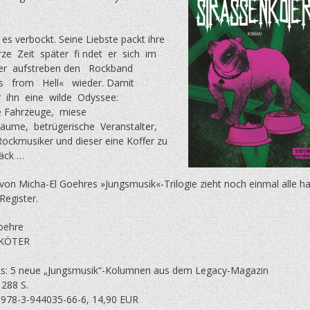
es verbockt. Seine Liebste packt ihre
rze Zeit später fi ndet er sich im
er aufstreben den Rockband
nes from Hell« wieder. Damit
r ihn eine wilde Odyssee:
fe Fahrzeuge, miese
äume, betrügerische Veranstalter,
Rockmusiker und dieser eine Koffer zu
päck …
von Micha-El Goehres »Jungsmusik«-Trilogie zieht noch einmal alle ha
Register.
oehre
KÖTER
s: 5 neue „Jungsmusik“-Kolumnen aus dem Legacy-Magazin
 288 S.
N 978-3-944035-66-6, 14,90 EUR