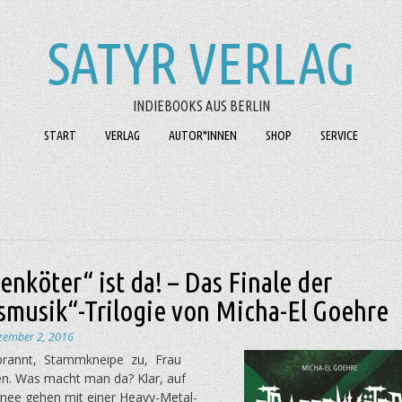
SATYR VERLAG
INDIEBOOKS AUS BERLIN
START
VERLAG
AUTOR*INNEN
SHOP
SERVICE
enköter“ ist da! – Das Finale der
smusik“-Trilogie von Micha-El Goehre
zember 2, 2016
brannt, Stammkneipe zu, Frau
n. Was macht man da? Klar, auf
nee gehen mit einer Heavy-Metal-