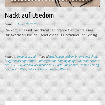
Nackt auf Usedom
Posted on
März 10, 2023
Die komische und manchmal berührende Geschichte eines
Briefwechsels zweier Jugendlicher aus Dortmund und Leipzig.
Posted in
Uncategorized
Tagged
Briefe nach drüben
,
brieffreundschaft
,
brieffreundschaft roman
,
Comedyroman
,
coming of age
,
das reale Leben in
der DDR
,
DDR
,
ddr brd
,
der blonde emil
,
Dortmund Roman
,
Humor
,
Leipzig
Roman
,
Ost West
,
Patrick Schleifer
,
Roman
,
Wende