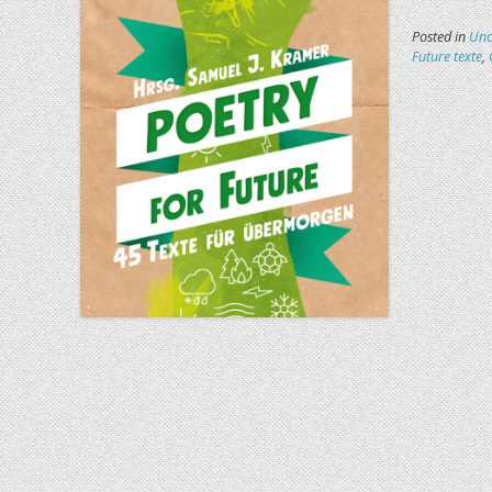
Posted in
Unc
Future texte
,