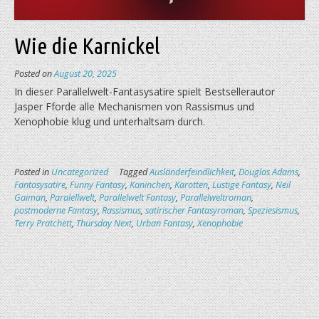
Wie die Karnickel
Posted on
August 20, 2025
In dieser Parallelwelt-Fantasysatire spielt Bestsellerautor
Jasper Fforde alle Mechanismen von Rassismus und
Xenophobie klug und unterhaltsam durch.
Posted in
Uncategorized
Tagged
Ausländerfeindlichkeit
,
Douglas Adams
,
Fantasysatire
,
Funny Fantasy
,
Kaninchen
,
Karotten
,
Lustige Fantasy
,
Neil
Gaiman
,
Paralellwelt
,
Parallelwelt Fantasy
,
Parallelweltroman
,
postmoderne Fantasy
,
Rassismus
,
satirischer Fantasyroman
,
Speziesismus
,
Terry Pratchett
,
Thursday Next
,
Urban Fantasy
,
Xenophobie