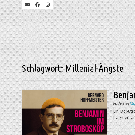
Schlagwort:
Millenial-Ängste
Benja
Posted on
Mä
Ein Debütro
fragmentari