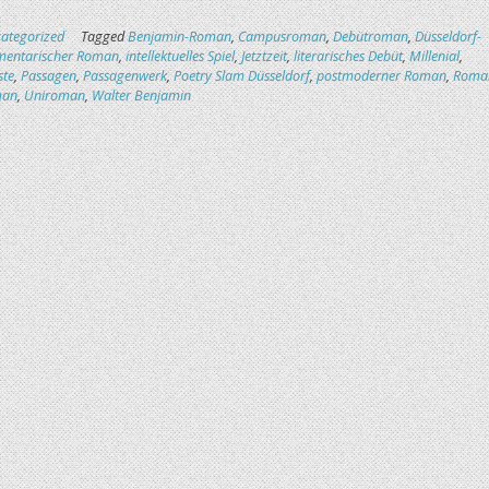
ategorized
Tagged
Benjamin-Roman
,
Campusroman
,
Debütroman
,
Düsseldorf-
mentarischer Roman
,
intellektuelles Spiel
,
Jetztzeit
,
literarisches Debüt
,
Millenial
,
ste
,
Passagen
,
Passagenwerk
,
Poetry Slam Düsseldorf
,
postmoderner Roman
,
Roma
man
,
Uniroman
,
Walter Benjamin