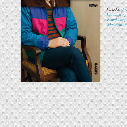
Posted in
Unc
Roman
,
frag
Millenial-Äng
Schelmenro