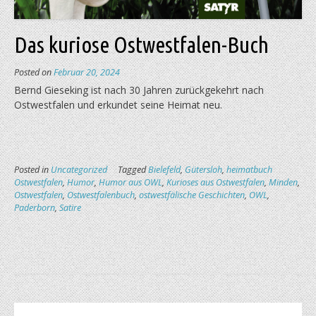
Das kuriose Ostwestfalen-Buch
Posted on
Februar 20, 2024
Bernd Gieseking ist nach 30 Jahren zurückgekehrt nach
Ostwestfalen und erkundet seine Heimat neu.
Posted in
Uncategorized
Tagged
Bielefeld
,
Gütersloh
,
heimatbuch
Ostwestfalen
,
Humor
,
Humor aus OWL
,
Kurioses aus Ostwestfalen
,
Minden
,
Ostwestfalen
,
Ostwestfalenbuch
,
ostwestfälische Geschichten
,
OWL
,
Paderborn
,
Satire