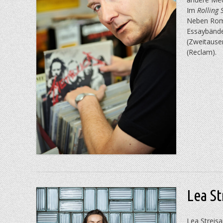
Im
Rolling 
Neben Roma
Essaybände 
(Zweitause
(Reclam).
Lea St
Lea Streisa