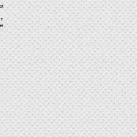
st
em
ei