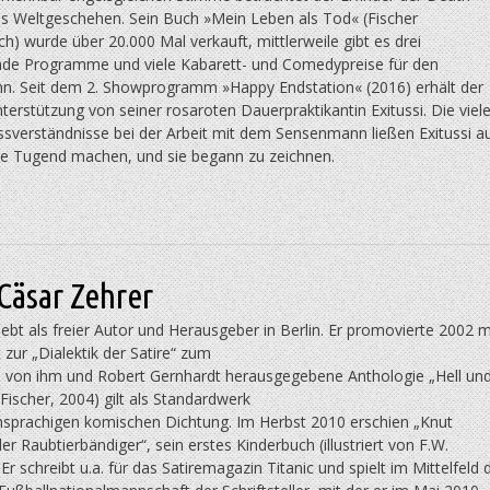
 Weltgeschehen. Sein Buch »Mein Leben als Tod« (Fischer
) wurde über 20.000 Mal verkauft, mittlerweile gibt es drei
nde Programme und viele Kabarett- und Comedypreise für den
. Seit dem 2. Showprogramm »Happy Endstation« (2016) erhält der
erstützung von seiner rosaroten Dauerpraktikantin Exitussi. Die viel
ssverständnisse bei der Arbeit mit dem Sensenmann ließen Exitussi a
ne Tugend machen, und sie begann zu zeichnen.
Cäsar Zehrer
lebt als freier Autor und Herausgeber in Berlin. Er promovierte 2002 m
t zur „Dialektik der Satire“ zum
Die von ihm und Robert Gernhardt herausgegebene Anthologie „Hell un
. Fischer, 2004) gilt als Standardwerk
hsprachigen komischen Dichtung. Im Herbst 2010 erschien „Knut
r Raubtierbändiger“, sein erstes Kinderbuch (illustriert von F.W.
 Er schreibt u.a. für das Satiremagazin Titanic und spielt im Mittelfeld 