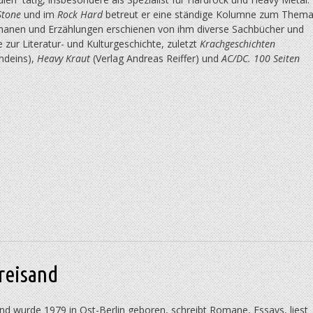
Stone
und im
Rock Hard
betreut er eine ständige Kolumne zum Thema
nen und Erzählungen erschienen von ihm diverse Sachbücher und
zur Literatur- und Kulturgeschichte, zuletzt
Krachgeschichten
ndeins),
Heavy Kraut
(Verlag Andreas Reiffer) und
AC/DC. 100 Seiten
reisand
nd wurde 1979 in Ost-Berlin geboren, schreibt Romane, Essays, liest