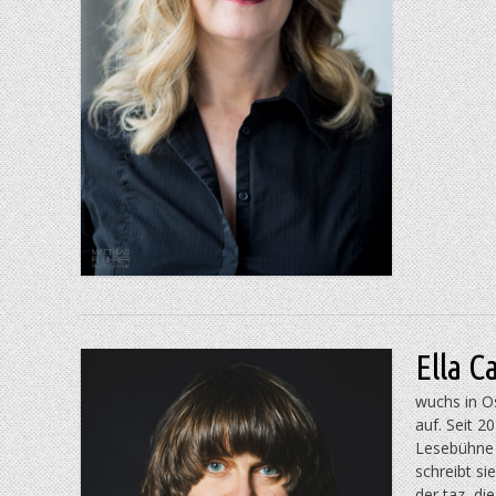
Ella C
wuchs in O
auf. Seit 2
Lesebühne »
schreibt si
der taz, d