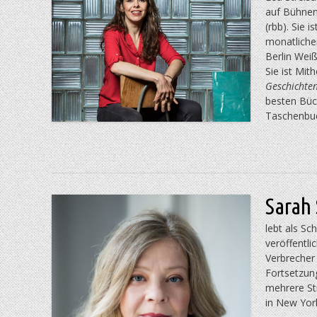
auf Bühnen
(rbb).
Sie is
monatliche
Berlin Wei
ß
Sie ist Mit
Geschichte
besten Büc
Taschenbu
Sarah
lebt als Sc
veröffentli
Verbrecher
Fortsetzun
mehrere St
in New Yor