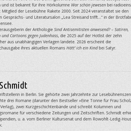
 und ist bekannt für ihre Hörkolumne
War schön
jewesen
bei radioeins
t Mitglied der Lesebühne Rakete 2000. Seit 2024 veranstaltet sie den
n Gesprächs- und Literatursalon
„Lea Streisand trifft…“ in der Brotfabr
ensee.
herausgeberin der Anthologie
Sind
Antisemitisten
anwesend? – Satiren,
n und Cartoons gegen Judenhass
, die 2025 auf der Hotlist der zehn
her aus unabhängigen Verlagen landete.
2026 erscheint die
chausgabe ihres aktuellen Romans
H
ätt’ ich ein Kind
bei Satyr.
 Schmidt
hriftstellerin in Berlin. Sie gehörte zwei Jahrzehnte zur Lesebühnenszen
chte drei Romane (darunter den Bestseller »Eine Tonne für Frau Schol
 Verlag), zwei Kurzgeschichtenbände und schreibt Kolumnen und
gsromane für verschiedene Zeitungen und Zeitschriften. Schmidt erhie
ipendien, u. a. vom Berliner Kultursenat und dem Rowohlt-Ledig-Hou
k.