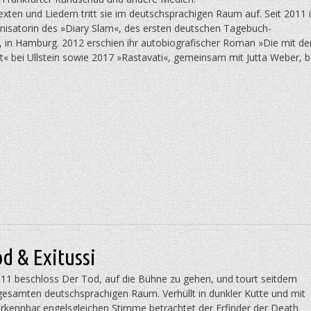
exten und Liedern tritt sie im deutschsprachigen Raum auf. Seit 2011 i
anisatorin des »Diary Slam«, des ersten deutschen Tagebuch-
, in Hamburg. 2012 erschien ihr autobiografischer Roman »Die mit d
« bei Ullstein sowie 2017 »Rastavati«, gemeinsam mit Jutta Weber, b
d & Exitussi
011 beschloss Der Tod, auf die Bühne zu gehen, und tourt seitdem
gesamten deutschsprachigen Raum. Verhüllt in dunkler Kutte und mit
erkennbar engelsgleichen Stimme betrachtet der Erfinder der Death