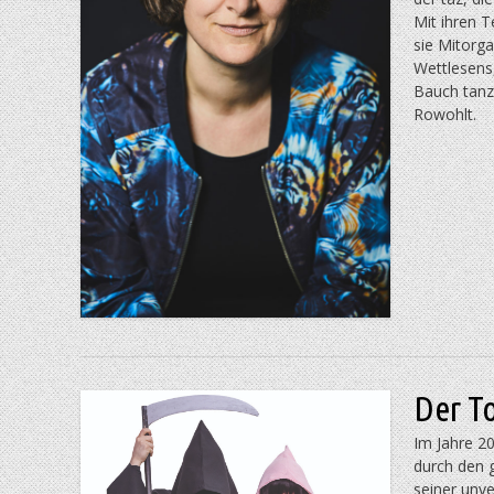
Mit ihren T
sie Mit­org
Wettlesens
Bauch tanzt
Rowohlt.
Der To
Im Jahre 2
durch den 
seiner unv