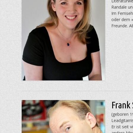
Literaturw
Randale un
Im Fernseh
oder dem »
Freunde. Ab
Frank 
(geboren 19
Leadgitarri
Er ist seit 
andere Medi