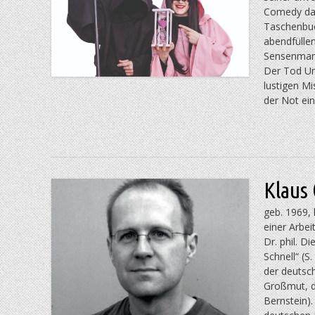
Comedy das
Taschenbuch
abendfülle
Sensenmann
Der Tod Unt
lustigen Mi
der Not ei
Klaus 
geb. 1969, 
einer Arbei
Dr. phil. 
Schnell“ (S
der deutsc
Großmut, de
Bernstein).