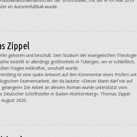
ußballnationalmannschaft der Schriftsteller, mit der er im Mai 2010
ter im Autorenfußball wurde.
s Zippel
erlin geboren und beschult. Sein Studium der evangelischen Theologie
phie bestritt er allerdings größtenteils in Tübingen, wo er schließlich,
oßen Fragen entkräftet, sesshaft wurde.
erstling ist eine späte Antwort auf den Kommentar eines Prüfers unt
logischen Examensarbeit, der da lautete: »Dieser Mann darf nie auf
l gelangen!« Die Arbeit an diesem Roman wurde unterstützt vom
is Deutscher Schriftsteller in Baden-Württemberg«. Thomas Zippel
m August 2020.