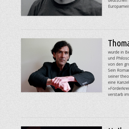
deutschen F
Europameis
Thoma
wurde in B
und Philoso
von den gr
Sein Roman
seiner theo
eine Kanze
»Förderkre
verstarb i