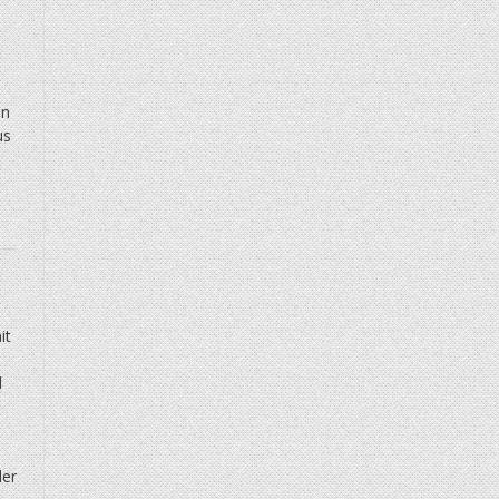
en
us
it
d
der