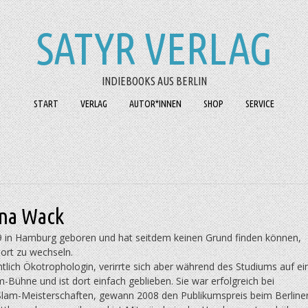
SATYR VERLAG
INDIEBOOKS AUS BERLIN
START
VERLAG
AUTOR*INNEN
SHOP
SERVICE
na Wack
 in Hamburg geboren und hat seitdem keinen Grund finden können,
ort zu wechseln.
entlich Ökotrophologin, ver­irrte sich aber während des Studi­ums auf ei
-Bühne und ist dort einfach geblieben. Sie war erfolgreich bei
lam-Meis­ter­schaf­ten, gewann 2008 den Publikumspreis beim Berline