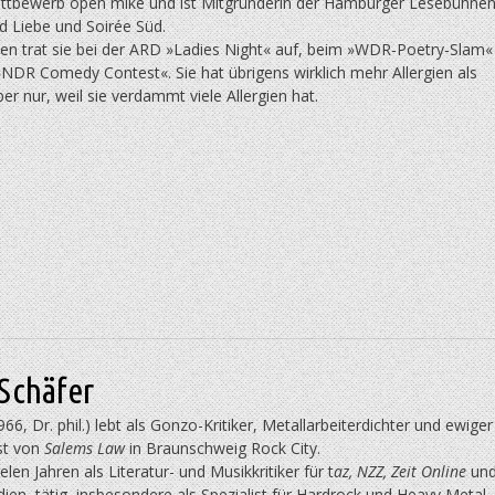
ettbewerb open mike und ist Mitgründerin der Hamburger Lesebühne
d Liebe und Soirée Süd.
en trat sie bei der ARD »Ladies Night« auf, beim »WDR-Poe­try-Slam«
NDR Comedy Contest«. Sie hat übrigens wirklich mehr Allergien als
er nur, weil sie verdammt viele Allergien hat.
Schäfer
66, Dr. phil.) lebt als Gonzo-Kritiker, Metallarbeiterdichter und ewiger
st von
Salems Law
in Braunschweig Rock City.
vielen Jahren als Literatur- und Musikkritiker für t
az, NZZ, Zeit Online
un
en tätig, insbesondere als Spezialist für Hardrock und Heavy Metal.