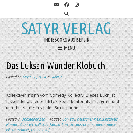
SATYR VERLAG
INDIEBOOKS AUS BERLIN
MENU
Das Luksan-Wunder-Klobuch
Posted on
März 28, 2024
by
admin
Kollektiver Irrsinn vom Comedy-Kollektiv! Dieses Buch ist
fesselnder als jeder TikTok-Feed, bunter als Instagram und
unterhaltsamer als jedes Smartphone.
Posted in
Uncategorized
Tagged
Comedy
,
deutscher kleinkunstpreis
,
Humor
,
Kabarett
,
kollektiv
,
Komik
,
korrekte aussprache
,
literal videos
,
luksan wunder
,
memes
,
wtf