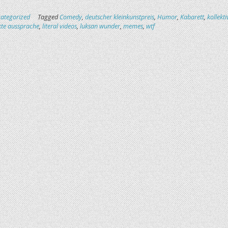
ategorized
Tagged
Comedy
,
deutscher kleinkunstpreis
,
Humor
,
Kabarett
,
kollekti
kte aussprache
,
literal videos
,
luksan wunder
,
memes
,
wtf