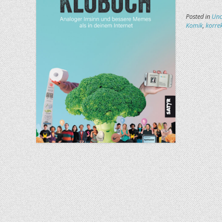
Posted in
Unc
Komik
,
korre