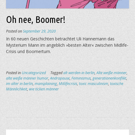
Oh nee, Boomer!
Posted on
September 29, 2020
In 60 neuen Geschichten betrachtet Uli Hanne­mann das
Mysterium Mann im angeblich »besten Alter« zwischen Midlife-
Crisis und Boomertum.
Posted in
Uncategorized
Tagged
alt werden in berlin
,
Alte weiße männer
,
alte weiße männer humor
,
Andropause
,
Feminismus
,
generationenkonflikt
,
im alter in berlin
,
mansplaining
,
Mitlifecrisis
,
toxic masculinism
,
toxische
Männlichkeit
,
wie ticken männer