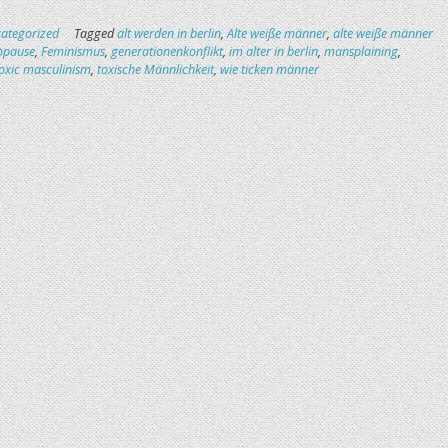
ategorized
Tagged
alt werden in berlin
,
Alte weiße männer
,
alte weiße männer
opause
,
Feminismus
,
generationenkonflikt
,
im alter in berlin
,
mansplaining
,
oxic masculinism
,
toxische Männlichkeit
,
wie ticken männer