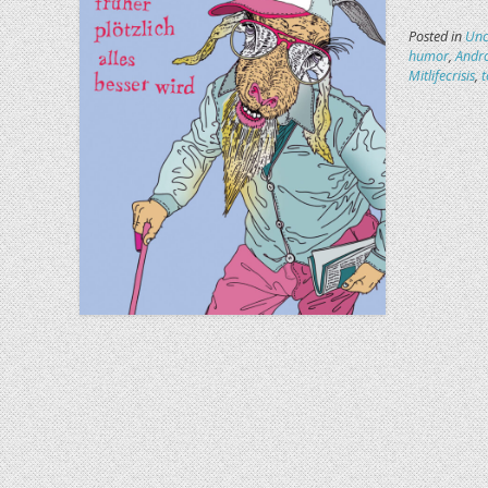
Posted in
Unc
humor
,
Andr
Mitlifecrisis
,
t