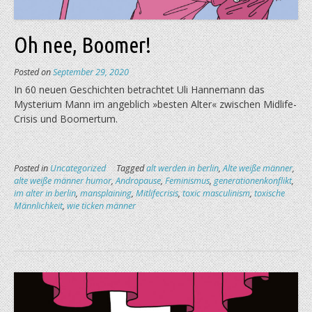
Oh nee, Boomer!
Posted on
September 29, 2020
In 60 neuen Geschichten betrachtet Uli Hanne­mann das
Mysterium Mann im angeblich »besten Alter« zwischen Midlife-
Crisis und Boomertum.
Posted in
Uncategorized
Tagged
alt werden in berlin
,
Alte weiße männer
,
alte weiße männer humor
,
Andropause
,
Feminismus
,
generationenkonflikt
,
im alter in berlin
,
mansplaining
,
Mitlifecrisis
,
toxic masculinism
,
toxische
Männlichkeit
,
wie ticken männer