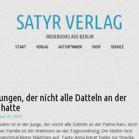
SATYR VERLAG
INDIEBOOKS AUS BERLIN
START
VERLAG
AUTOR*INNEN
SHOP
SERVICE
ngen, der nicht alle Datteln an der
 hatte
nuar 21, 2016
Vater ist er der Junge, der »nicht alle Datteln an der Palme hat«, doch
ner Familie ist der Wahnsinn an der Tagesordnung. Die Mutter liest
manchmal kleine Mädchen auf, Tante Anna bringt Diebe zur Strecke,