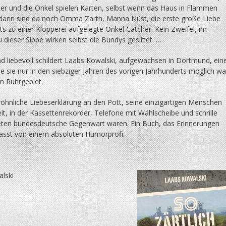
ter und die Onkel spielen Karten, selbst wenn das Haus in Flammen
 dann sind da noch Omma Zarth, Manna Nüst, die erste große Liebe
ts zu einer Klopperei aufgelegte Onkel Catcher. Kein Zweifel, im
u dieser Sippe wirken selbst die Bundys gesittet. …
nd liebevoll schildert Laabs Kowalski, aufgewachsen in Dortmund, ein
ie sie nur in den siebziger Jahren des vorigen Jahrhunderts möglich wa
m Ruhrgebiet.
öhnliche Liebeserklärung an den Pott, seine einzigartigen Menschen
it, in der Kassettenrekorder, Telefone mit Wählscheibe und schrille
ten bundes­deutsche Gegenwart waren. Ein Buch, das Erinnerungen
fasst von einem absoluten Humorprofi.
lski