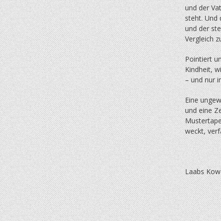
und der Va
steht. Und
und der ste
Vergleich z
Pointiert u
Kindheit, w
– und nur i
Eine ungew
und eine Ze
Mustertape
weckt, ver
Laabs Kowa