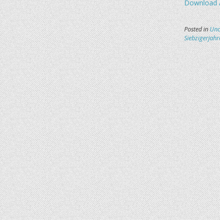
Download 
Posted in
Unc
Siebzigerjahr