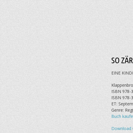
SO ZÄ
EINE KIND
Klappenbros
ISBN 978-3
ISBN 978-3
ET: Septem
Genre: Reg
Buch kauf
Download 