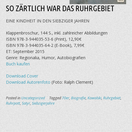
SO ZÄRTLICH WAR DAS RUHRGEBIET
EINE KINDHEIT IN DEN SIEBZIGER JAHREN
Klappenbroschur, 144 S., inkl. zahlreicher Abbildungen
ISBN 978-3-944035-53-6 (Print), 12,90€
ISBN 978-3-944035-64-2 (E-Book), 7,99€
ET: September 2015
Genre: Regionalia, Humor, Autobiografien
Buch kaufen
Download Cover
Download Autorenfoto
(Foto: Ralph Clement)
Posted in
Uncategorized
Tagged
70er
,
Biografie
,
Kowalski
,
Ruhrgebiet
,
Ruhrpott
,
Satyr
,
Siebzigerjahre