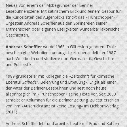
Neues von einem der Mitbegründer der Berliner
Lesebühnenszene: Mit satirischem Blick und feinem Gespür für
die Kuriositäten des Augenblicks strickt das »Frühschoppen«-
Urgestein Andreas Scheffler aus den Spinnereien seiner
Mitmenschen oder eigenen Eseligkeiten wunderbar lakonische
Geschichten.
Andreas Scheffler
wurde 1966 in Gütersloh geboren. Trotz
bescheinigter Wehrdienstun­tauglich­keit übersiedelte er 1987
nach Westberlin und studierte dort Germanistik, Geschichte
und Publizistik.
1989 gründete er mit Kollegen die »Zeitschrift für komische
Literatur
Salbader
. Belehrung und Erbauung«. Er gilt als einer
der Väter der Berliner Lesebühnen und liest noch heute
allsonntäglich im »Frühschoppen« seine Texte vor. Seit 2003
schreibt er Kolumnen für die Berliner Zeitung. Zuletzt erschien
von ihm »Ausdruckstanz ist keine Lösung« im Eichborn-Verlag
(2011).
Andreas Scheffler lebt und arbeitet heute mit Frau und Katzen