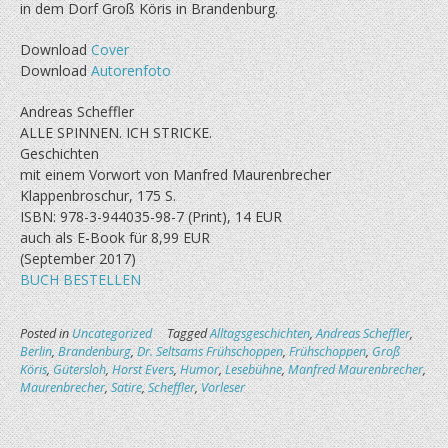
in dem Dorf Groß Köris in Brandenburg.
Download
Cover
Download
Autorenfoto
Andreas Scheffler
ALLE SPINNEN. ICH STRICKE.
Geschichten
mit einem Vorwort von Manfred Maurenbrecher
Klappenbroschur, 175 S.
ISBN: 978-3-944035-98-7 (Print), 14 EUR
auch als E-Book für 8,99 EUR
(September 2017)
BUCH BESTELLEN
Posted in
Uncategorized
Tagged
Alltagsgeschichten
,
Andreas Scheffler
,
Berlin
,
Brandenburg
,
Dr. Seltsams Frühschoppen
,
Frühschoppen
,
Groß
Köris
,
Gütersloh
,
Horst Evers
,
Humor
,
Lesebühne
,
Manfred Maurenbrecher
,
Maurenbrecher
,
Satire
,
Scheffler
,
Vorleser