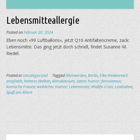
Lebensmitteallergie
Posted on
Februar 20, 2024
Eben noch »99 Luftballons«, jetzt Q10-Antifaltencreme, zack:
Lebensmitte. Das ging jetzt doch schnell, findet Susanne M.
Riedel.
Posted in
Uncategorized
Tagged
Älterwerden
,
Berlin
,
Elke Heidenreich
empfiehlt
,
heiteres Welken
,
klimakterium
,
satire; humor; feminismus;
komische Frauen; weiblicher Humor; Lebensmitte; Midlife-Crisis; Lesebühne
,
Spaß am Altern