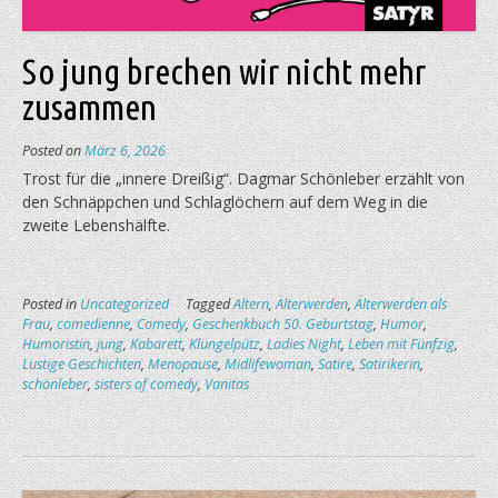
So jung brechen wir nicht mehr
zusammen
Posted on
März 6, 2026
Trost für die „innere Dreißig“. Dagmar Schönleber erzählt von
den Schnäppchen und Schlaglöchern auf dem Weg in die
zweite Lebenshälfte.
Posted in
Uncategorized
Tagged
Altern
,
Älterwerden
,
Älterwerden als
Frau
,
comedienne
,
Comedy
,
Geschenkbuch 50. Geburtstag
,
Humor
,
Humoristin
,
jung
,
Kabarett
,
Klüngelpütz
,
Ladies Night
,
Leben mit Fünfzig
,
Lustige Geschichten
,
Menopause
,
Midlifewoman
,
Satire
,
Satirikerin
,
schönleber
,
sisters of comedy
,
Vanitas