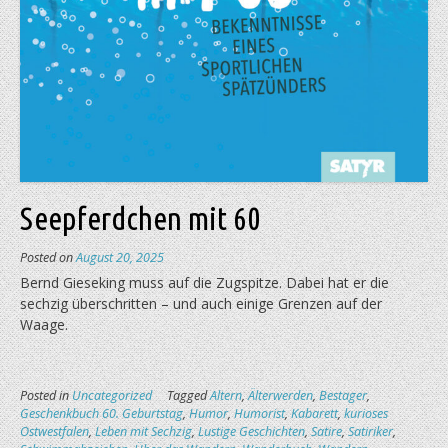
Seepferdchen mit 60
Posted on
August 20, 2025
Bernd Gieseking muss auf die Zugspitze. Dabei hat er die
sechzig überschritten – und auch einige Grenzen auf der
Waage.
Posted in
Uncategorized
Tagged
Altern
,
Älterwerden
,
Bestager
,
Geschenkbuch 60. Geburtstag
,
Humor
,
Humorist
,
Kabarett
,
kurioses
Ostwestfalen
,
Leben mit Sechzig
,
Lustige Geschichten
,
Satire
,
Satiriker
,