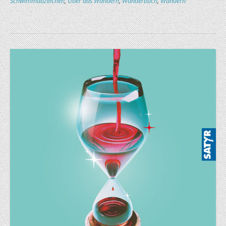
Schwimmabzeichen
,
Über das Wandern
,
Wanderbuch
,
Wandern