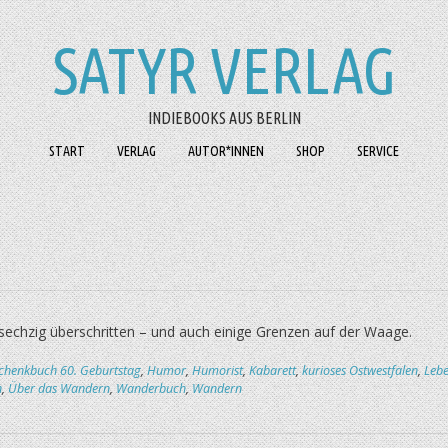
SATYR VERLAG
INDIEBOOKS AUS BERLIN
START
VERLAG
AUTOR*INNEN
SHOP
SERVICE
 sechzig überschritten – und auch einige Grenzen auf der Waage.
chenkbuch 60. Geburtstag
,
Humor
,
Humorist
,
Kabarett
,
kurioses Ostwestfalen
,
Leb
n
,
Über das Wandern
,
Wanderbuch
,
Wandern