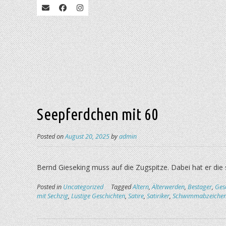
Seepferdchen mit 60
Posted on
August 20, 2025
by
admin
Bernd Gieseking muss auf die Zugspitze. Dabei hat er die
Posted in
Uncategorized
Tagged
Altern
,
Älterwerden
,
Bestager
,
Ges
mit Sechzig
,
Lustige Geschichten
,
Satire
,
Satiriker
,
Schwimmabzeiche