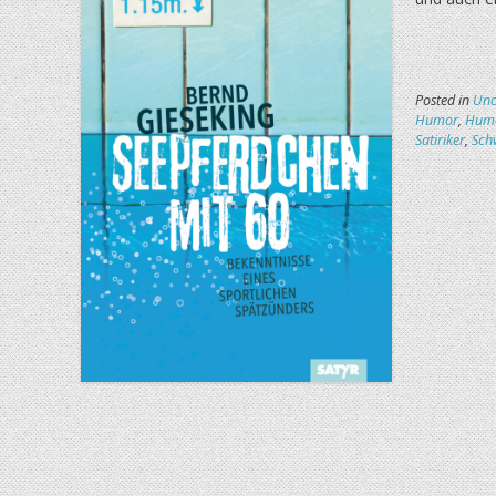
Posted in
Unc
Humor
,
Humo
Satiriker
,
Sch