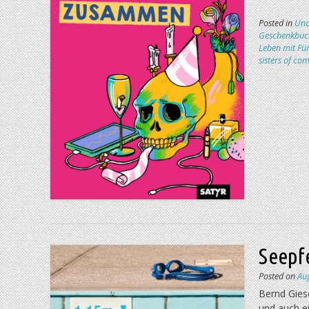
Posted in
Unc
Geschenkbuch
Leben mit Fü
sisters of co
Seepf
Posted on
Au
Bernd Giese
und auch e