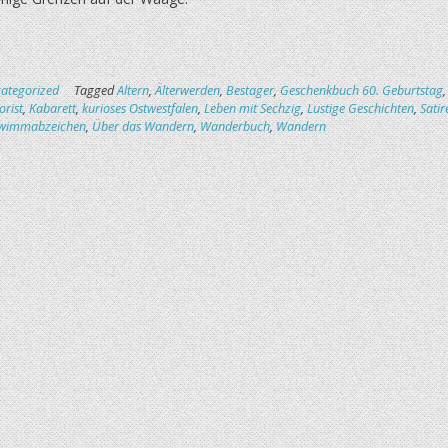
ategorized
Tagged
Altern
,
Älterwerden
,
Bestager
,
Geschenkbuch 60. Geburtstag
,
rist
,
Kabarett
,
kurioses Ostwestfalen
,
Leben mit Sechzig
,
Lustige Geschichten
,
Satir
wimmabzeichen
,
Über das Wandern
,
Wanderbuch
,
Wandern