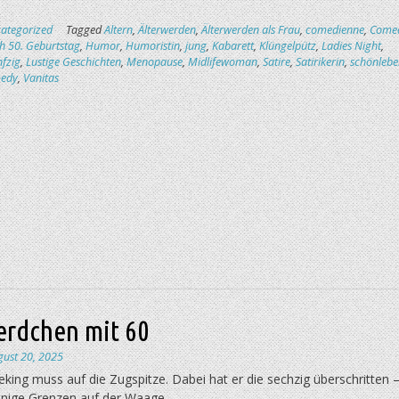
ategorized
Tagged
Altern
,
Älterwerden
,
Älterwerden als Frau
,
comedienne
,
Come
 50. Geburtstag
,
Humor
,
Humoristin
,
jung
,
Kabarett
,
Klüngelpütz
,
Ladies Night
,
nfzig
,
Lustige Geschichten
,
Menopause
,
Midlifewoman
,
Satire
,
Satirikerin
,
schönlebe
medy
,
Vanitas
erdchen mit 60
gust 20, 2025
king muss auf die Zugspitze. Dabei hat er die sechzig überschritten 
inige Grenzen auf der Waage.