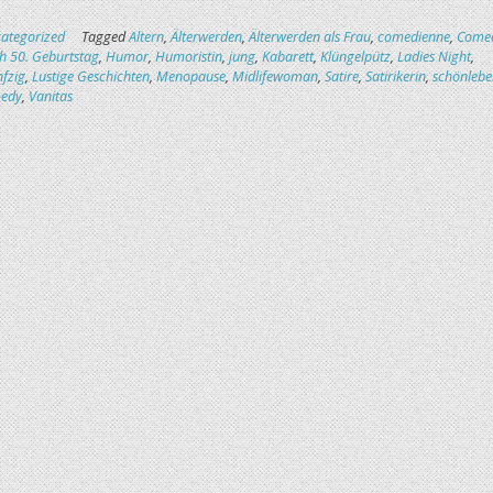
ategorized
Tagged
Altern
,
Älterwerden
,
Älterwerden als Frau
,
comedienne
,
Come
 50. Geburtstag
,
Humor
,
Humoristin
,
jung
,
Kabarett
,
Klüngelpütz
,
Ladies Night
,
nfzig
,
Lustige Geschichten
,
Menopause
,
Midlifewoman
,
Satire
,
Satirikerin
,
schönlebe
medy
,
Vanitas