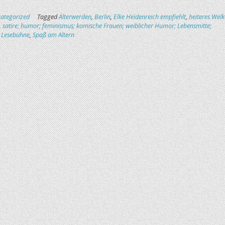
ategorized
Tagged
Älterwerden
,
Berlin
,
Elke Heidenreich empfiehlt
,
heiteres Wel
,
satire; humor; feminismus; komische Frauen; weiblicher Humor; Lebensmitte;
s; Lesebühne
,
Spaß am Altern