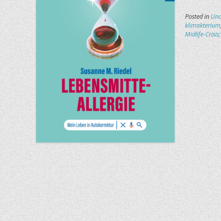
Posted in
Unc
klimakterium
Midlife-Crisi