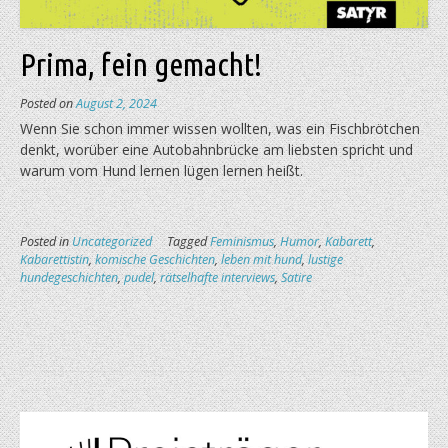
Prima, fein gemacht!
Posted on
August 2, 2024
Wenn Sie schon immer wissen wollten, was ein Fisch­brötchen
denkt, worüber eine Auto­bahn­brücke am liebs­ten spricht und
warum vom Hund lernen lügen lernen heißt.
Posted in
Uncategorized
Tagged
Feminismus
,
Humor
,
Kabarett
,
Kabarettistin
,
komische Geschichten
,
leben mit hund
,
lustige
hundegeschichten
,
pudel
,
rätselhafte interviews
,
Satire