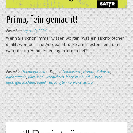
Prima, fein gemacht!
Posted on
August 2, 2024
Wenn Sie schon immer wissen wollten, was ein Fisch­brötchen
denkt, worüber eine Auto­bahn­brücke am liebs­ten spricht und
warum vom Hund lernen lügen lernen heißt.
Posted in
Uncategorized
Tagged
Feminismus
,
Humor
,
Kabarett
,
Kabarettistin
,
komische Geschichten
,
leben mit hund
,
lustige
hundegeschichten
,
pudel
,
rätselhafte interviews
,
Satire