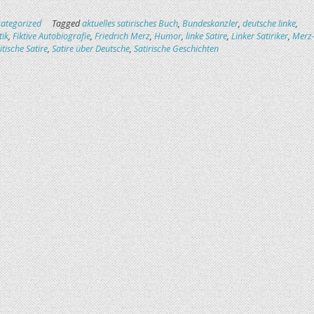
ategorized
Tagged
aktuelles satirisches Buch
,
Bundeskanzler
,
deutsche linke
,
tik
,
Fiktive Autobiografie
,
Friedrich Merz
,
Humor
,
linke Satire
,
Linker Satiriker
,
Merz
itische Satire
,
Satire über Deutsche
,
Satirische Geschichten