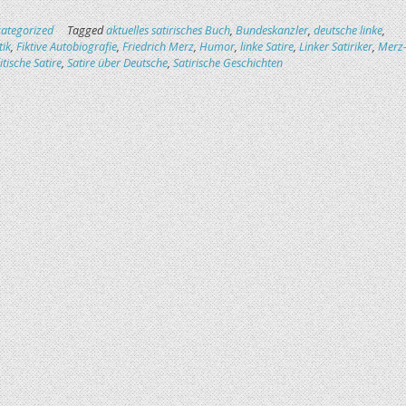
ategorized
Tagged
aktuelles satirisches Buch
,
Bundeskanzler
,
deutsche linke
,
tik
,
Fiktive Autobiografie
,
Friedrich Merz
,
Humor
,
linke Satire
,
Linker Satiriker
,
Merz
itische Satire
,
Satire über Deutsche
,
Satirische Geschichten