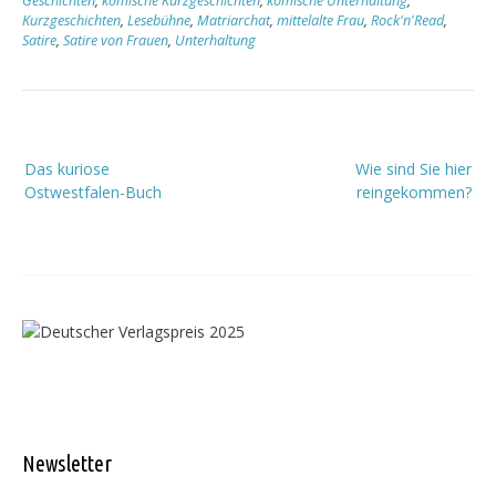
Geschichten
,
komische Kurzgeschichten
,
komische Unterhaltung
,
Kurzgeschichten
,
Lesebühne
,
Matriarchat
,
mittelalte Frau
,
Rock'n'Read
,
Satire
,
Satire von Frauen
,
Unterhaltung
Beitragsnavigation
Das kuriose
Wie sind Sie hier
Ostwestfalen-Buch
reingekommen?
Newsletter