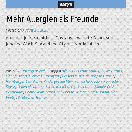
Mehr Allergien als Freunde
Posted on
August 20, 2025
Aber das juckt sie nicht. – Das lang erwartete Debüt von
Johanna Wack. Sex and the City auf Norddeutsch.
Posted in
Uncategorized
Tagged
alleinerziehende Mutter
,
böser Humor
,
Dating Storys
,
Dickpics
,
Elternfrust
,
Feminismus
,
Hamburger Autorin
,
Hamburger Satirikerin
,
Kindergeschichten
,
komische Frauen
,
Komische
Storys
,
Leben als Mutter
,
Leben mit Kindern
,
Lesebühne
,
Midlife-Crisis
,
Penisbilder
,
Poetry Slam
,
Satire
,
Schwarzer Humor
,
Single-Dasein
,
Slam
Poetry
,
Weiblicher Humor