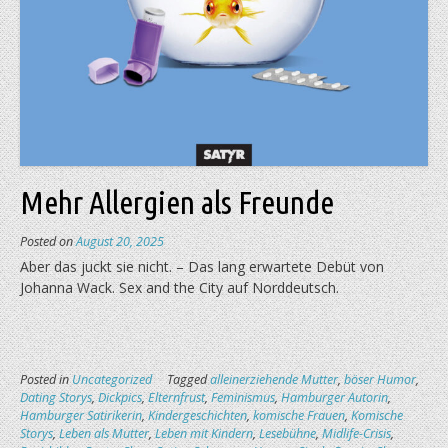
Mehr Allergien als Freunde
Posted on
August 20, 2025
Aber das juckt sie nicht. – Das lang erwartete Debüt von
Johanna Wack. Sex and the City auf Norddeutsch.
Posted in
Uncategorized
Tagged
alleinerziehende Mutter
,
böser Humor
,
Dating Storys
,
Dickpics
,
Elternfrust
,
Feminismus
,
Hamburger Autorin
,
Hamburger Satirikerin
,
Kindergeschichten
,
komische Frauen
,
Komische
Storys
,
Leben als Mutter
,
Leben mit Kindern
,
Lesebühne
,
Midlife-Crisis
,