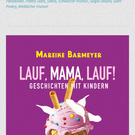
Penisbilder
,
Poetry Slam
,
Satire
,
Schwarzer Humor
,
Single-Dasein
,
Slam
Poetry
,
Weiblicher Humor