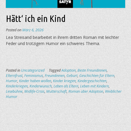
Hätt‘ ich ein Kind
Posted on
März 6, 2026
Lea Streisand bearbeitet in ihrem dritten Roman mit leichter
Feder und trotzigem Humor ein schweres Thema.
Posted in
Uncategorized
Tagged
Adoption
,
Beste Freundinnen
,
Elternfrust
,
Feminismus
,
Freundinnen
,
Geburt
,
Geschichten für Eltern
,
Humor
,
Kinder haben wollen
,
Kinder kriegen
,
Kindergeschichten
,
Kinderkriegen
,
Kinderwunsch
,
Leben als Eltern
,
Leben mit Kindern
,
Lesebühne
,
Midlife-Crisis
,
Mutterschaft
,
Roman über Adoption
,
Weiblicher
Humor