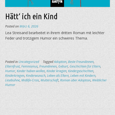
Hätt‘ ich ein Kind
Posted on
März 6, 2026
Lea Streisand bearbeitet in ihrem dritten Roman mit leichter
Feder und trotzigem Humor ein schweres Thema.
Posted in
Uncategorized
Tagged
Adoption
,
Beste Freundinnen
,
Elternfrust
,
Feminismus
,
Freundinnen
,
Geburt
,
Geschichten für Eltern
,
Humor
,
Kinder haben wollen
,
Kinder kriegen
,
Kindergeschichten
,
Kinderkriegen
,
Kinderwunsch
,
Leben als Eltern
,
Leben mit Kindern
,
Lesebühne
,
Midlife-Crisis
,
Mutterschaft
,
Roman über Adoption
,
Weiblicher
Humor