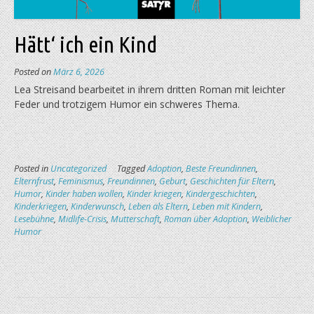
Hätt‘ ich ein Kind
Posted on
März 6, 2026
Lea Streisand bearbeitet in ihrem dritten Roman mit leichter
Feder und trotzigem Humor ein schweres Thema.
Posted in
Uncategorized
Tagged
Adoption
,
Beste Freundinnen
,
Elternfrust
,
Feminismus
,
Freundinnen
,
Geburt
,
Geschichten für Eltern
,
Humor
,
Kinder haben wollen
,
Kinder kriegen
,
Kindergeschichten
,
Kinderkriegen
,
Kinderwunsch
,
Leben als Eltern
,
Leben mit Kindern
,
Lesebühne
,
Midlife-Crisis
,
Mutterschaft
,
Roman über Adoption
,
Weiblicher
Humor