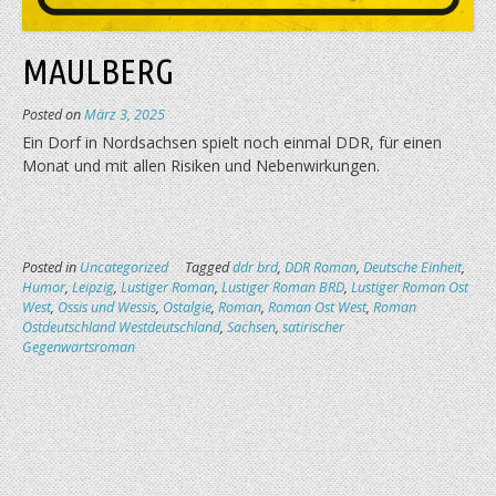
MAULBERG
Posted on
März 3, 2025
Ein Dorf in Nordsachsen spielt noch einmal DDR, für einen
Monat und mit allen Risiken und Nebenwirkungen.
Posted in
Uncategorized
Tagged
ddr brd
,
DDR Roman
,
Deutsche Einheit
,
Humor
,
Leipzig
,
Lustiger Roman
,
Lustiger Roman BRD
,
Lustiger Roman Ost
West
,
Ossis und Wessis
,
Ostalgie
,
Roman
,
Roman Ost West
,
Roman
Ostdeutschland Westdeutschland
,
Sachsen
,
satirischer
Gegenwartsroman