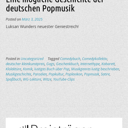
deutschen Popmusik
Posted on
März 3, 2025
Luksan Wunders neuester Geniestreich!
Posted in
Uncategorized
Tagged
Comedybuch
,
Comedykollektiv
,
deutscher kleinkunstpreis
,
Gags
,
Geschenkbuch
,
Internethype
,
Kabarett
,
Klolektüre
,
Komik
,
lustiges Buch über Pop
,
Musikgenres lustig beschrieben
,
Musikgeschichte
,
Parodien
,
Popkultur
,
Poplexikon
,
Popmusik
,
Satire
,
Spaßbuch
,
WG-Lektüre
,
Witze
,
YouTube-Clips