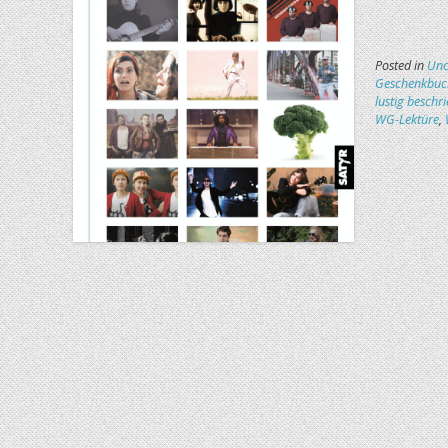
Posted in
Unc
Geschenkbuc
lustig beschr
WG-Lektüre
,