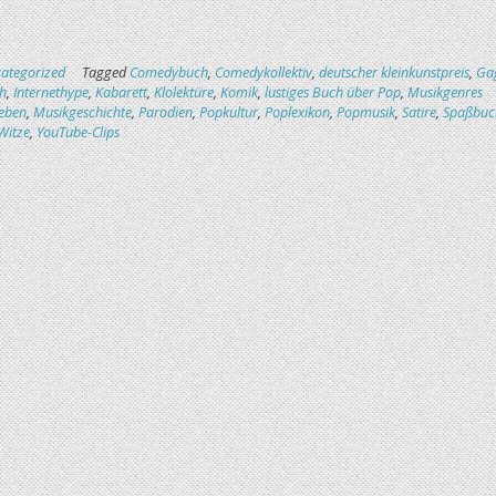
ategorized
Tagged
Comedybuch
,
Comedykollektiv
,
deutscher kleinkunstpreis
,
Ga
h
,
Internethype
,
Kabarett
,
Klolektüre
,
Komik
,
lustiges Buch über Pop
,
Musikgenres
ieben
,
Musikgeschichte
,
Parodien
,
Popkultur
,
Poplexikon
,
Popmusik
,
Satire
,
Spaßbuc
Witze
,
YouTube-Clips