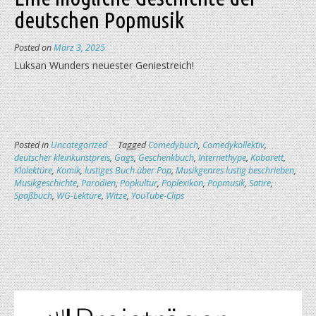
deutschen Popmusik
Posted on
März 3, 2025
Luksan Wunders neuester Geniestreich!
Posted in
Uncategorized
Tagged
Comedybuch
,
Comedykollektiv
,
deutscher kleinkunstpreis
,
Gags
,
Geschenkbuch
,
Internethype
,
Kabarett
,
Klolektüre
,
Komik
,
lustiges Buch über Pop
,
Musikgenres lustig beschrieben
,
Musikgeschichte
,
Parodien
,
Popkultur
,
Poplexikon
,
Popmusik
,
Satire
,
Spaßbuch
,
WG-Lektüre
,
Witze
,
YouTube-Clips