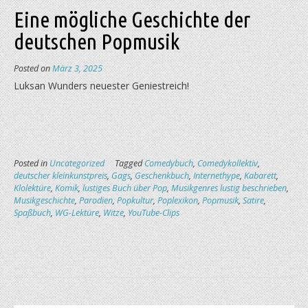
Eine mögliche Geschichte der
deutschen Popmusik
Posted on
März 3, 2025
Luksan Wunders neuester Geniestreich!
Posted in
Uncategorized
Tagged
Comedybuch
,
Comedykollektiv
,
deutscher kleinkunstpreis
,
Gags
,
Geschenkbuch
,
Internethype
,
Kabarett
,
Klolektüre
,
Komik
,
lustiges Buch über Pop
,
Musikgenres lustig beschrieben
,
Musikgeschichte
,
Parodien
,
Popkultur
,
Poplexikon
,
Popmusik
,
Satire
,
Spaßbuch
,
WG-Lektüre
,
Witze
,
YouTube-Clips